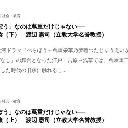
社会・教育
ぼう」なのは蔦重だけじゃない──
陰（下） 渡辺 憲司（立教大学名誉教授）
大河ドラマ『べらぼう～蔦重栄華乃夢噺つたじゅうえい
ばなし』の舞台となった江戸・吉原～浅草では、蔦屋重
した時代の旧跡に触れるこ...
社会・教育
ぼう」なのは蔦重だけじゃない──
陰（上） 渡辺 憲司（立教大学名誉教授）