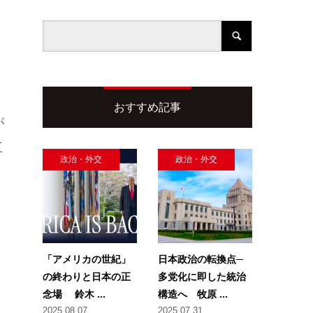
おすすめ記事
が
三
政治・外交
政治・外交
「アメリカの世紀」
日本政治の転換点─
の終わりと日本の正
多党化に即した統治
念場 鈴木 ...
構造へ 牧原 ...
2025.08.07
2025.07.31