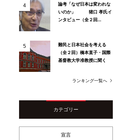
論考「なぜ日本は変われな
4
いのか」 猪口 孝氏イ
ンタビュー（全２回...
難民と日本社会を考える
5
（全２回）橋本直子・国際
基督教大学准教授に聞く
ランキング一覧へ
カテゴリー
宣言