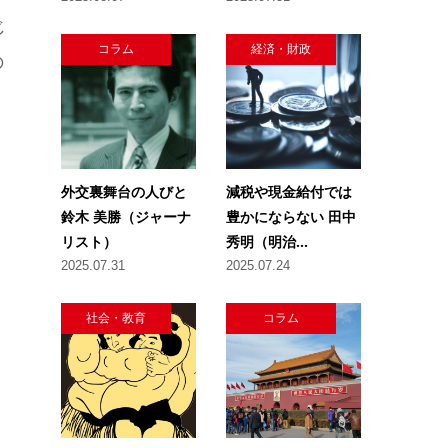
じ
コラム
経済・財政
の
外交裏舞台の人びと
減税や現金給付では
鈴木 美勝（ジャーナ
豊かにならない 田中
リスト）
秀明（明治...
2025.07.31
2025.07.24
社会・教育
コラム