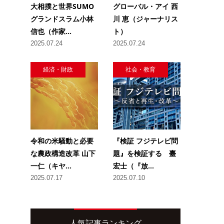
大相撲と世界SUMO
グローバル・アイ 西
グランドスラム小林
川 恵（ジャーナリス
信也（作家...
ト）
2025.07.24
2025.07.24
経済・財政
社会・教育
令和の米騒動と必要
『検証 フジテレビ問
な農政構造改革 山下
題』を検証する 臺
一仁（キヤ...
宏士（『放...
2025.07.17
2025.07.10
人気記事ランキング