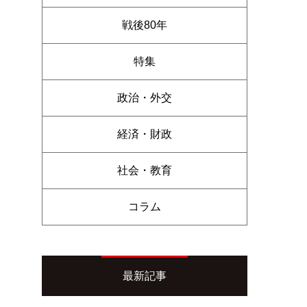
戦後80年
特集
政治・外交
経済・財政
社会・教育
コラム
最新記事