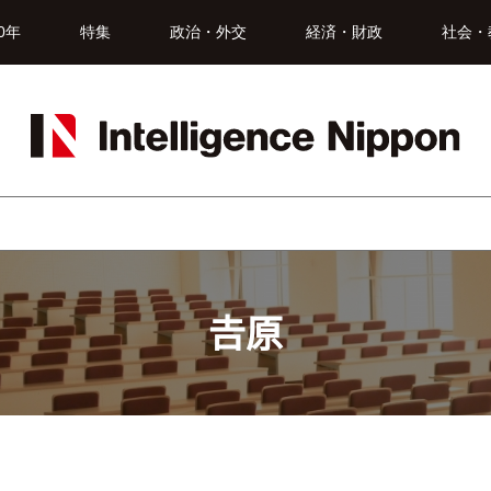
0年
特集
政治・外交
経済・財政
社会・
𠮷原