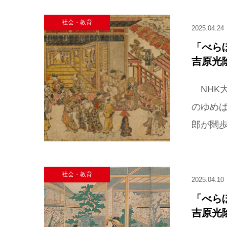
社会・教育
2025.04.24
「べら
吉原光
NHK
のゆめ
郎が闊歩
社会・教育
2025.04.10
「べら
吉原光