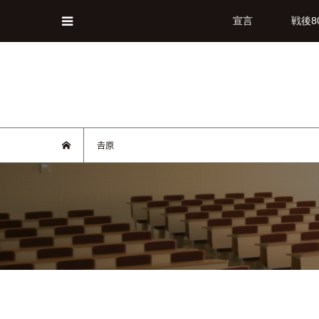
宣言
戦後8
𠮷原