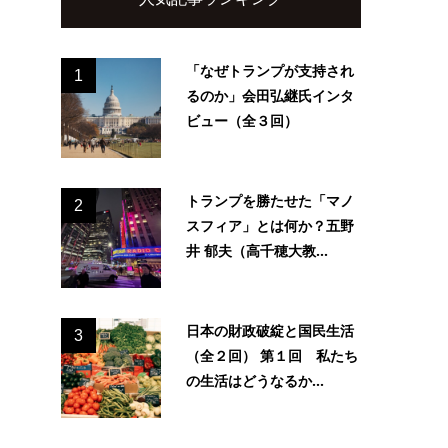
「なぜトランプが支持され
1
るのか」会田弘継氏インタ
ビュー（全３回）
トランプを勝たせた「マノ
2
スフィア」とは何か？五野
井 郁夫（高千穂大教...
日本の財政破綻と国民生活
3
（全２回） 第１回 私たち
の生活はどうなるか...