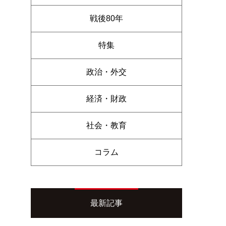
戦後80年
特集
政治・外交
経済・財政
社会・教育
コラム
最新記事