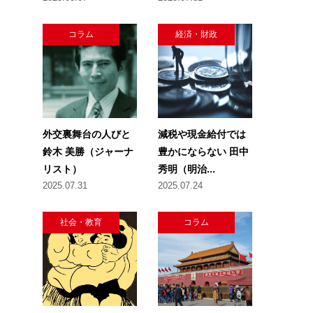
コラム
経済・財政
外交裏舞台の人びと
減税や現金給付では
鈴木 美勝（ジャーナ
豊かにならない 田中
リスト）
秀明（明治...
2025.07.31
2025.07.24
社会・教育
コラム