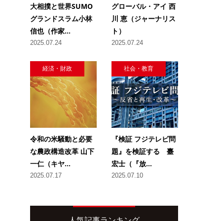
大相撲と世界SUMO
グローバル・アイ 西
グランドスラム小林
川 恵（ジャーナリス
信也（作家...
ト）
2025.07.24
2025.07.24
経済・財政
社会・教育
令和の米騒動と必要
『検証 フジテレビ問
な農政構造改革 山下
題』を検証する 臺
一仁（キヤ...
宏士（『放...
2025.07.17
2025.07.10
人気記事ランキング