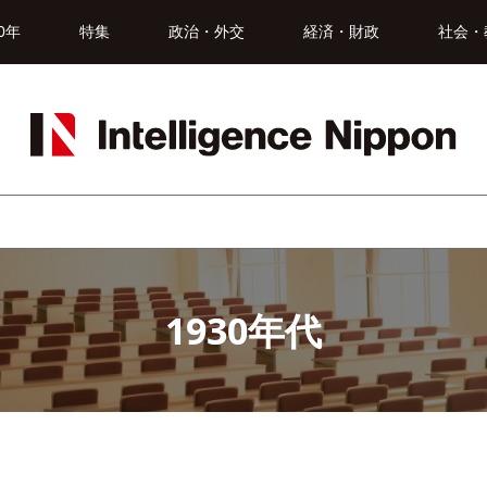
0年
特集
政治・外交
経済・財政
社会・
1930年代