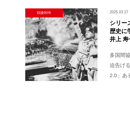
2025.03.27
戦後80年
シリー
歴史に
井上 寿一
多国間協
迫告げ
2.0」