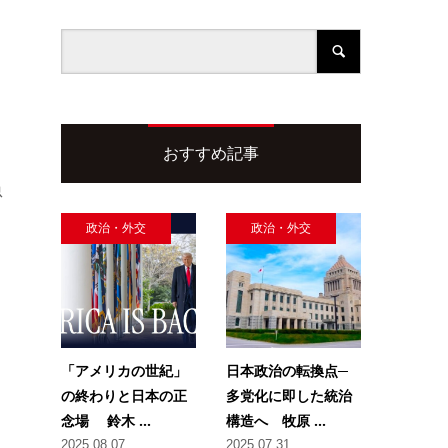
おすすめ記事
急
政治・外交
政治・外交
「アメリカの世紀」
日本政治の転換点─
の終わりと日本の正
多党化に即した統治
念場 鈴木 ...
構造へ 牧原 ...
2025.08.07
2025.07.31