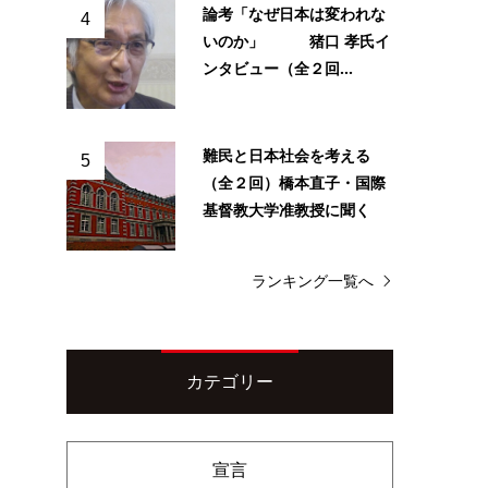
論考「なぜ日本は変われな
4
いのか」 猪口 孝氏イ
ンタビュー（全２回...
難民と日本社会を考える
5
（全２回）橋本直子・国際
基督教大学准教授に聞く
ランキング一覧へ
カテゴリー
宣言