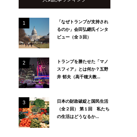
「なぜトランプが支持され
1
るのか」会田弘継氏インタ
ビュー（全３回）
トランプを勝たせた「マノ
2
スフィア」とは何か？五野
井 郁夫（高千穂大教...
日本の財政破綻と国民生活
3
（全２回） 第１回 私たち
の生活はどうなるか...