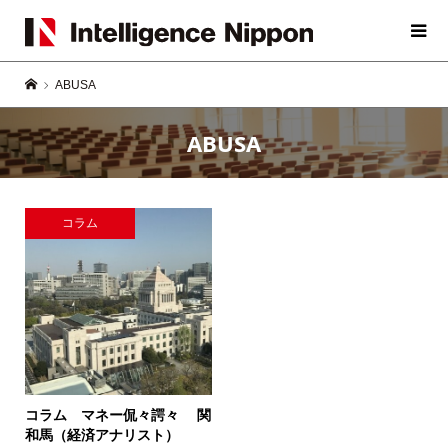
ABUSA
ABUSA
コラム
コラム マネー侃々諤々
関
和馬（経済アナリスト）