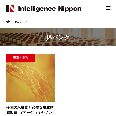
JAバンク
JAバンク
経済・財政
令和の米騒動と必要な農政構
造改革
山下 一仁（キヤノン