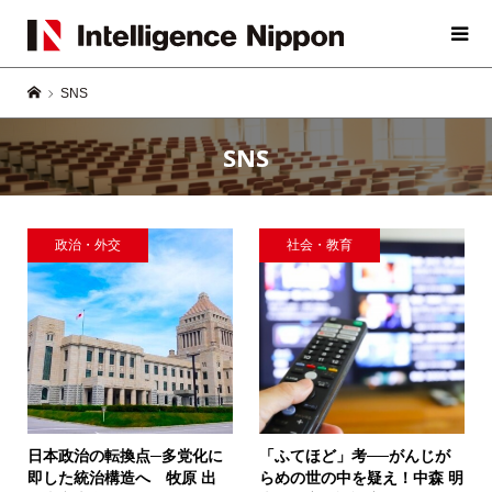
SNS
SNS
政治・外交
社会・教育
日本政治の転換点─多党化に
「ふてほど」考──がんじが
即した統治構造へ
牧原 出
らめの世の中を疑え！
中森 明