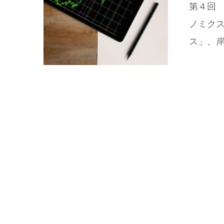
第４回 
ノミク
ス」、岸