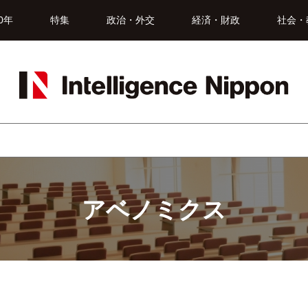
0年
特集
政治・外交
経済・財政
社会・
アベノミクス