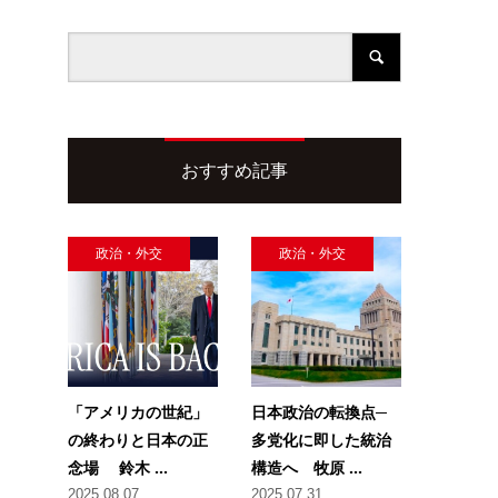
おすすめ記事
政治・外交
政治・外交
「アメリカの世紀」
日本政治の転換点─
の終わりと日本の正
多党化に即した統治
念場 鈴木 ...
構造へ 牧原 ...
2025.08.07
2025.07.31