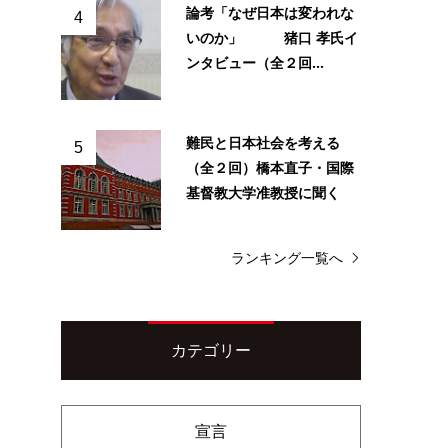
論考「なぜ日本は変われな
4
いのか」 猪口 孝氏イ
ンタビュー（全２回...
難民と日本社会を考える
5
（全２回）橋本直子・国際
基督教大学准教授に聞く
ランキング一覧へ
カテゴリー
宣言