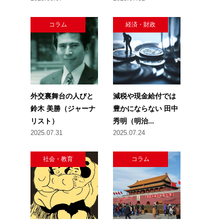
コラム
経済・財政
外交裏舞台の人びと
減税や現金給付では
鈴木 美勝（ジャーナ
豊かにならない 田中
リスト）
秀明（明治...
2025.07.31
2025.07.24
社会・教育
コラム