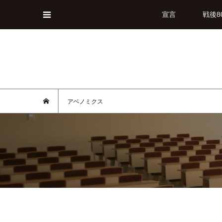
宣言
戦後8
アベノミクス