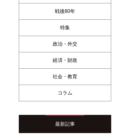
戦後80年
特集
政治・外交
経済・財政
社会・教育
コラム
最新記事