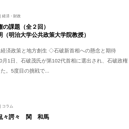
経済・財政
権の課題（全２回）
明（明治大学公共政策大学院教授）
 経済政策と地方創生 ◇石破新首相への懸念と期待
年10月1日、石破茂氏が第102代首相に選出され、石破政権
た。5度目の挑戦で...
コラム
侃々諤々 関 和馬