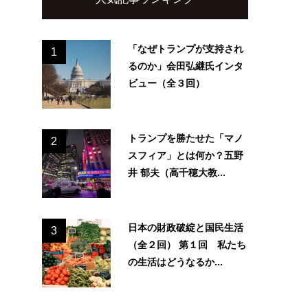
「なぜトランプが支持され
1
るのか」会田弘継氏インタ
ビュー（全３回）
トランプを勝たせた「マノ
2
スフィア」とは何か？五野
井 郁夫（高千穂大教...
日本の財政破綻と国民生活
3
（全２回） 第１回 私たち
の生活はどうなるか...