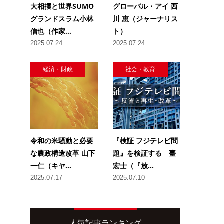
大相撲と世界SUMO
グローバル・アイ 西
グランドスラム小林
川 恵（ジャーナリス
信也（作家...
ト）
2025.07.24
2025.07.24
経済・財政
社会・教育
令和の米騒動と必要
『検証 フジテレビ問
な農政構造改革 山下
題』を検証する 臺
一仁（キヤ...
宏士（『放...
2025.07.17
2025.07.10
人気記事ランキング