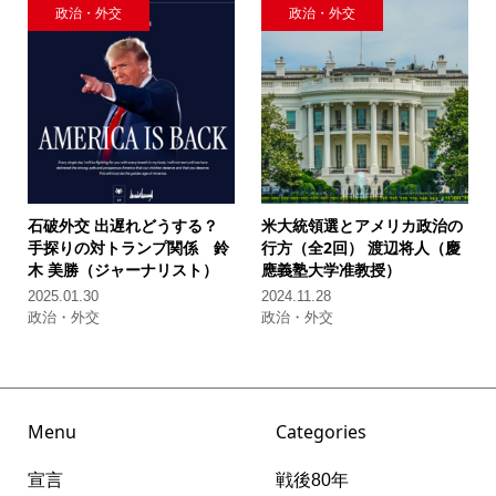
政治・外交
政治・外交
石破外交 出遅れどうする？
米大統領選とアメリカ政治の
手探りの対トランプ関係
鈴
行方（全2回）
渡辺将人（慶
木 美勝（ジャーナリスト）
應義塾大学准教授）
2025.01.30
2024.11.28
政治・外交
政治・外交
Menu
Categories
宣言
戦後80年