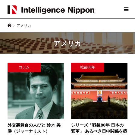
アメリカ
アメリカ
コラム
戦後80年
外交裏舞台の人びと
鈴木 美
シリーズ「戦後80年 日本の
勝（ジャーナリスト）
変革」
あるべき日中関係を築