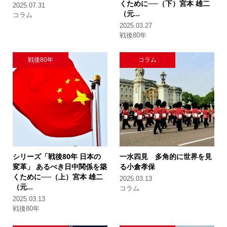
くために──（下）
宮本 雄二
2025.07.31
（元...
コラム
2025.03.27
戦後80年
戦後80年
コラム
シリーズ「戦後80年 日本の
一水四見 多角的に世界を見
変革」
あるべき日中関係を築
る
小倉孝保
くために──（上）
宮本 雄二
2025.03.13
（元...
コラム
2025.03.13
戦後80年