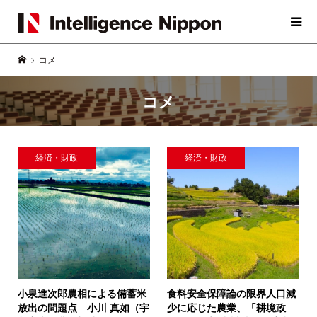
コメ
コメ
経済・財政
経済・財政
小泉進次郎農相による備蓄米
食料安全保障論の限界
人口減
放出の問題点
小川 真如（宇
少に応じた農業、「耕境政