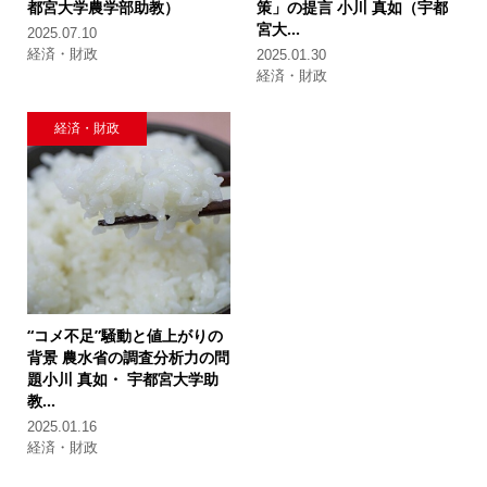
都宮大学農学部助教）
策」の提言
小川 真如（宇都
宮大...
2025.07.10
経済・財政
2025.01.30
経済・財政
経済・財政
“コメ不足”騒動と値上がりの
背景
農水省の調査分析力の問
題
小川 真如・ 宇都宮大学助
教...
2025.01.16
経済・財政