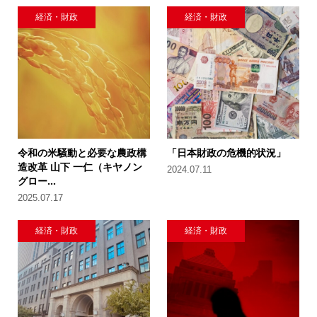
経済・財政
経済・財政
令和の米騒動と必要な農政構
「日本財政の危機的状況」
造改革 山下 一仁（キヤノン
2024.07.11
グロー...
2025.07.17
経済・財政
経済・財政