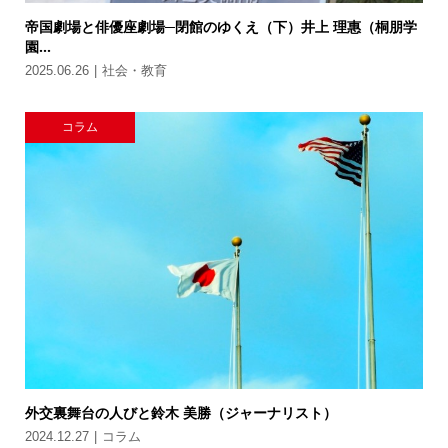
帝国劇場と俳優座劇場─閉館のゆくえ（下）井上 理惠（桐朋学
園...
2025.06.26
社会・教育
コラム
外交裏舞台の人びと鈴木 美勝（ジャーナリスト）
2024.12.27
コラム