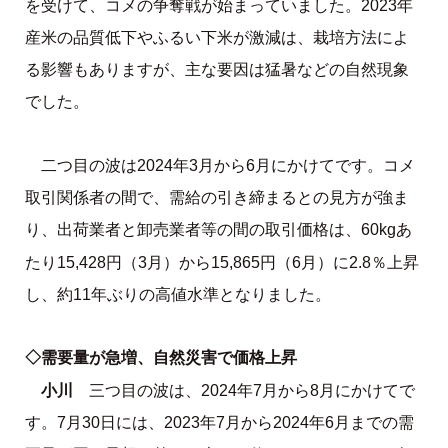
を受けて、コメの争奪戦が始まっていました。2023年
産米の品質低下やふるい下米が激減は、栽培方法によ
る影響もありますが、主な要因は猛暑などの自然現象
でした。
二つ目の波は2024年3月から6月にかけてです。コメ
取引関係者の間で、需給の引き締まるとの見方が強ま
り、出荷業者と卸売業者等の間の取引価格は、60kgあ
15,865
6
2.8
たり15,428円（3月）から
円（
月）に
％上昇
し、約11年ぶりの高
値水準となりました。
◇需要量が急増、自然災害で価格上昇
小川
三つ目の波は、2024年7月から8月にかけてで
す。7月30日には、2023年7月から2024年6月までの需