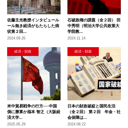
佐藤主光教授インタビュール
石破政権の課題（全２回） 田
ール無き経済がもたらした病
中秀明（明治大学公共政策大
状第２回...
学院教...
2024.09.26
2024.11.14
経済・財政
経済・財政
米中貿易戦争の行方──中国
日本の財政破綻と国民生活
側に勝算か福本 智之（大阪経
（全２回） 第２回 年金・社
済大学...
会保障は...
2025.05.29
2024.08.22