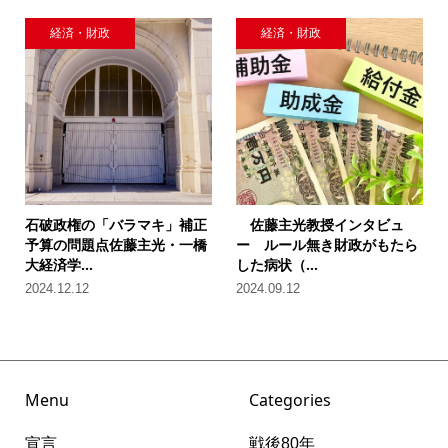
経済・財政
経済・財政
石破政権の「バラマキ」補正
佐藤主光教授インタビュ
予算の問題点佐藤主光・一橋
ー ルール無き財政がもたら
大経済学...
した病状（...
2024.12.12
2024.09.12
Menu
Categories
宣言
戦後80年