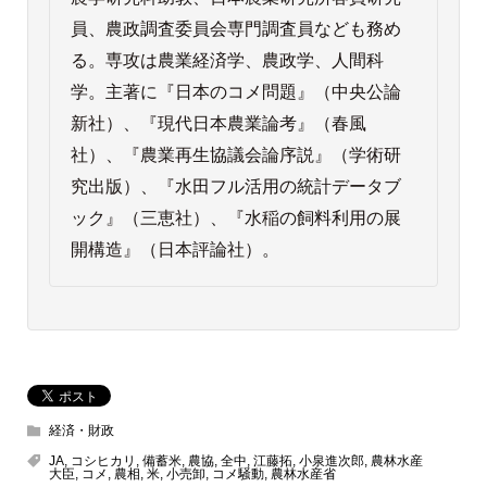
員、農政調査委員会専門調査員なども務め
る。専攻は農業経済学、農政学、人間科
学。主著に『日本のコメ問題』（中央公論
新社）、『現代日本農業論考』（春風
社）、『農業再生協議会論序説』（学術研
究出版）、『水田フル活用の統計データブ
ック』（三恵社）、『水稲の飼料利用の展
開構造』（日本評論社）。
経済・財政
JA
,
コシヒカリ
,
備蓄米
,
農協
,
全中
,
江藤拓
,
小泉進次郎
,
農林水産
大臣
,
コメ
,
農相
,
米
,
小売卸
,
コメ騒動
,
農林水産省