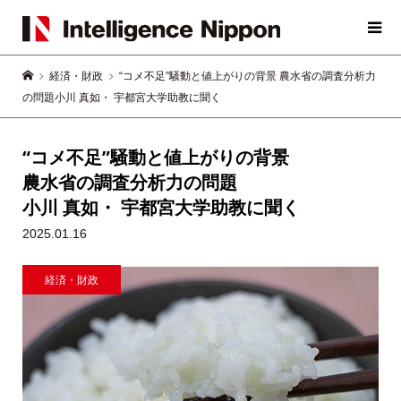
経済・財政
“コメ不足”騒動と値上がりの背景 農水省の調査分析力
の問題小川 真如・ 宇都宮大学助教に聞く
“コメ不足”騒動と値上がりの背景
農水省の調査分析力の問題
小川 真如・ 宇都宮大学助教に聞く
2025.01.16
経済・財政