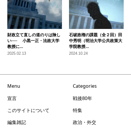
財政立て直しの道のりは険し
石破政権の課題（全２回）田
い── 小黒一正・法政大学
中秀明（明治大学公共政策大
教授に...
学院教授...
2025.02.13
2024.10.24
Menu
Categories
宣言
戦後80年
このサイトについて
特集
編集雑記
政治・外交