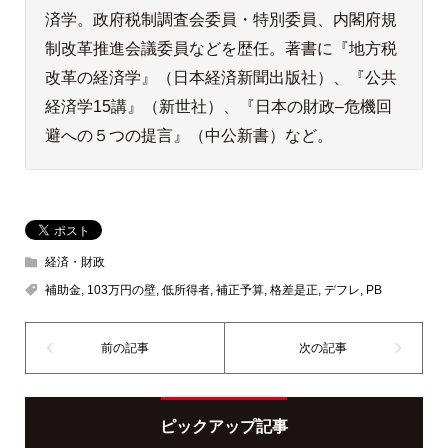
済学。政府税制調査会委員・特別委員、内閣府規
制改革推進会議委員などを歴任。著書に『地方税
改革の経済学』（日本経済新聞出版社）、『公共
経済学15講』（新世社）、『日本の財政–危機回
避への５つの提言』（中公新書）など。
経済・財政
補助金
,
103万円の壁
,
低所得者
,
補正予算
,
格差是正
,
デフレ
,
PB
ピックアップ記事