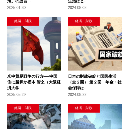
策」の提言...
生活はど...
2025.01.30
2024.08.08
経済・財政
経済・財政
米中貿易戦争の行方──中国
日本の財政破綻と国民生活
側に勝算か福本 智之（大阪経
（全２回） 第２回 年金・社
済大学...
会保障は...
2025.05.29
2024.08.22
経済・財政
経済・財政