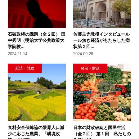
石破政権の課題（全２回） 田
佐藤主光教授インタビュール
中秀明（明治大学公共政策大
ール無き経済がもたらした病
学院教...
状第２回...
2024.11.14
2024.09.26
経済・財政
経済・財政
食料安全保障論の限界人口減
日本の財政破綻と国民生活
少に応じた農業、「耕境政
（全２回） 第１回 私たちの