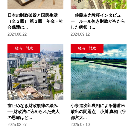
日本の財政破綻と国民生活
佐藤主光教授インタビュ
（全２回） 第２回 年金・社
ー ルール無き財政がもたら
会保障は...
した病状（...
2024.08.22
2024.09.12
経済・財政
経済・財政
歯止めなき財政規律の緩み
小泉進次郎農相による備蓄米
──財政法に込められた先人
放出の問題点 小川 真如（宇
の思慮はど...
都宮大...
2025.02.27
2025.07.10