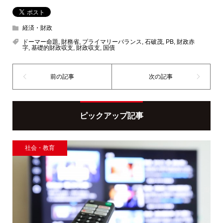
経済・財政
ドーマー命題
,
財務省
,
プライマリーバランス
,
石破茂
,
PB
,
財政赤
字
,
基礎的財政収支
,
財政収支
,
国債
ピックアップ記事
社会・教育