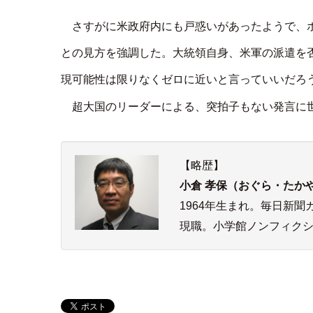
さすがに米政府内にも戸惑いがあったようで、
との見方を強調した。大統領自身、米軍の派遣を
現可能性は限りなくゼロに近いと言っていいだろ
超大国のリーダーによる、突拍子もない発言に
【略歴】
小倉 孝保（おぐら・たか
1964年生まれ。毎日新
現職。小学館ノンフィク