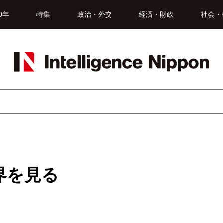
0年
特集
政治・外交
経済・財政
社会・
界を見る