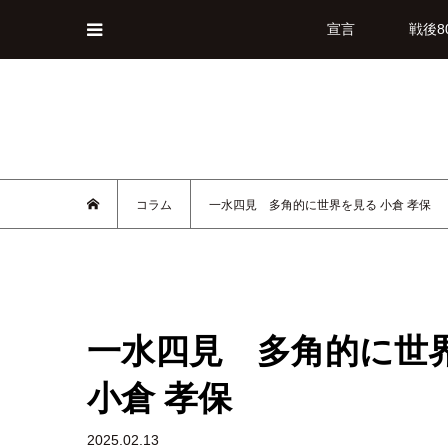
宣言
戦後8
コラム
一水四見 多角的に世界を見る 小倉 孝保
一水四見 多角的に世
小倉 孝保
2025.02.13