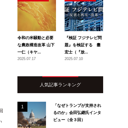
令和の米騒動と必要
『検証 フジテレビ問
な農政構造改革 山下
題』を検証する 臺
一仁（キヤ...
宏士（『放...
2025.07.17
2025.07.10
人気記事ランキング
「なぜトランプが支持され
1
回
るのか」会田弘継氏インタ
ビュー（全３回）
い