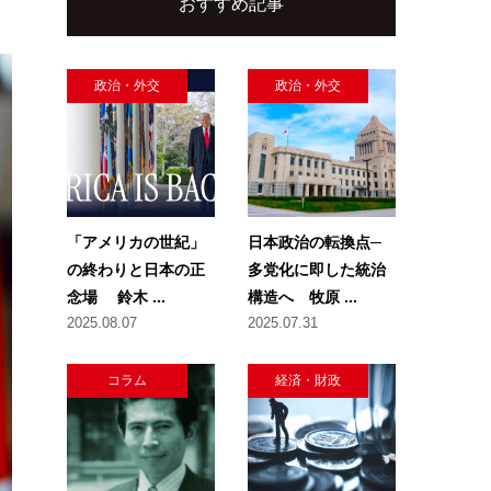
おすすめ記事
政治・外交
政治・外交
「アメリカの世紀」
日本政治の転換点─
の終わりと日本の正
多党化に即した統治
念場 鈴木 ...
構造へ 牧原 ...
2025.08.07
2025.07.31
コラム
経済・財政