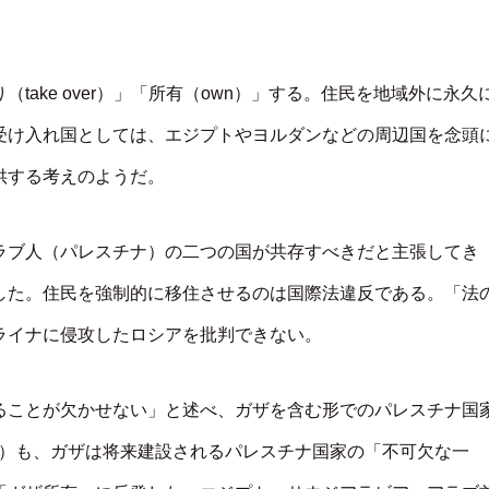
ake over）」「所有（own）」する。住民を地域外に永久
受け入れ国としては、エジプトやヨルダンなどの周辺国を念頭
供する考えのようだ。
ラブ人（パレスチナ）の二つの国が共存すべきだと主張してき
した。住民を強制的に移住させるのは国際法違反である。「法
ライナに侵攻したロシアを批判できない。
ることが欠かせない」と述べ、ガザを含む形でのパレスチナ国
U）も、ガザは将来建設されるパレスチナ国家の「不可欠な一