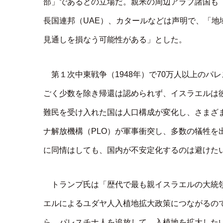
部」であるとの立場だ。親米の周辺アラブ諸国も
長国連邦（UAE）、カタールなどは声明で、「
見通しを損なう可能性がある」とした。
第１次中東戦争（1948年）で70万人以上の
ごく少数を除き帰還は認められず、イスラエルは
難民を受け入れた国は人口構成が変化し、さまざま
ナ解放機構（PLO）が軍事衝突し、多数の犠牲を
に同情はしても、国内が不安定化するのは避けた
トランプ氏は「歴代で最も親イスラエルの大統
エルによるユダヤ人入植地拡大政策につながるの
ら、パレスチナ人を追放して、入植地を拡大した