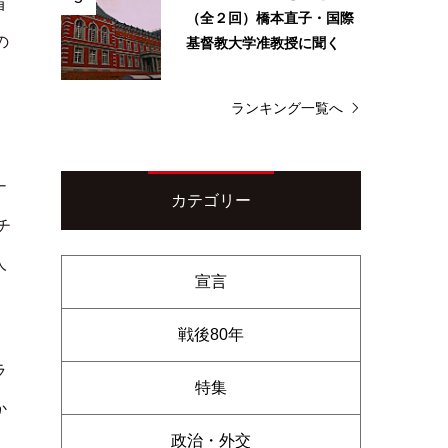
首
（全２回）橋本直子・国際
基督教大学准教授に聞く
の
ランキング一覧へ
ナ
カテゴリー
チ
人
宣言
。
戦後80年
ラ
特集
か
政治・外交