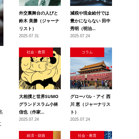
外交裏舞台の人びと
減税や現金給付では
鈴木 美勝（ジャーナ
豊かにならない 田中
リスト）
秀明（明治...
2025.07.31
2025.07.24
社会・教育
コラム
大相撲と世界SUMO
グローバル・アイ 西
グランドスラム小林
川 恵（ジャーナリス
信也（作家...
ト）
名
2025.07.24
2025.07.24
こ
経済・財政
社会・教育