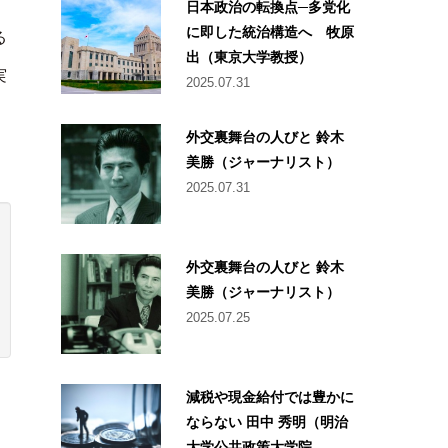
日本政治の転換点─多党化
に即した統治構造へ 牧原
る
出（東京大学教授）
実
2025.07.31
外交裏舞台の人びと 鈴木
美勝（ジャーナリスト）
2025.07.31
外交裏舞台の人びと 鈴木
美勝（ジャーナリスト）
2025.07.25
減税や現金給付では豊かに
ならない 田中 秀明（明治
大学公共政策大学院...