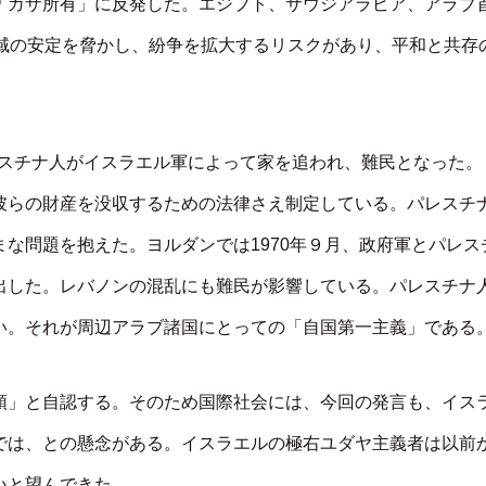
「ガザ所有」に反発した。エジプト、サウジアラビア、アラブ
地域の安定を脅かし、紛争を拡大するリスクがあり、平和と共存
パレスチナ人がイスラエル軍によって家を追われ、難民となった。
彼らの財産を没収するための法律さえ制定している。パレスチ
な問題を抱えた。ヨルダンでは1970年９月、政府軍とパレス
出した。レバノンの混乱にも難民が影響している。パレスチナ
い。それが周辺アラブ諸国にとっての「自国第一主義」である
領」と自認する。そのため国際社会には、今回の発言も、イス
では、との懸念がある。イスラエルの極右ユダヤ主義者は以前
いと望んできた。