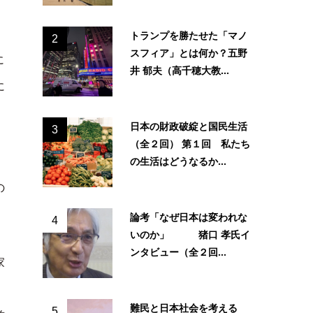
トランプを勝たせた「マノ
2
スフィア」とは何か？五野
に
井 郁夫（高千穂大教...
に
日本の財政破綻と国民生活
3
（全２回） 第１回 私たち
の生活はどうなるか...
の
論考「なぜ日本は変われな
4
いのか」 猪口 孝氏イ
ンタビュー（全２回...
家
難民と日本社会を考える
5