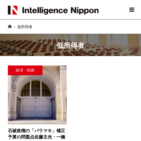
低所得者
低所得者
経済・財政
石破政権の「バラマキ」補正
予算の問題点
佐藤主光・一橋