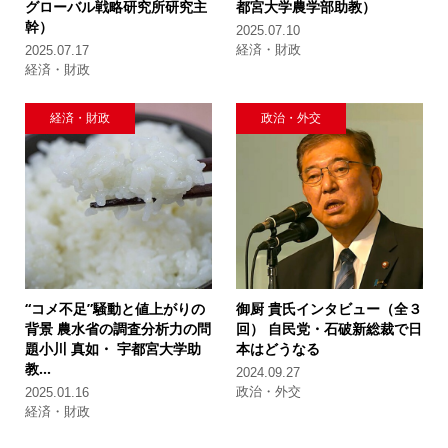
グローバル戦略研究所研究主
都宮大学農学部助教）
幹）
2025.07.10
経済・財政
2025.07.17
経済・財政
経済・財政
政治・外交
“コメ不足”騒動と値上がりの
御厨 貴氏インタビュー（全３
背景
農水省の調査分析力の問
回）
自民党・石破新総裁で日
題
小川 真如・ 宇都宮大学助
本はどうなる
教...
2024.09.27
政治・外交
2025.01.16
経済・財政