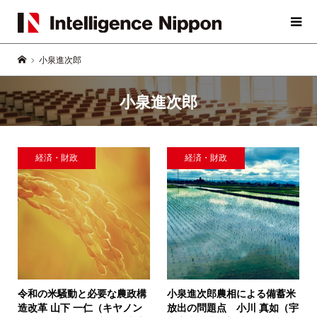
小泉進次郎
小泉進次郎
経済・財政
経済・財政
令和の米騒動と必要な農政構
小泉進次郎農相による備蓄米
造改革
山下 一仁（キヤノン
放出の問題点
小川 真如（宇