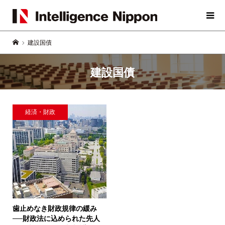
建設国債
建設国債
経済・財政
歯止めなき財政規律の緩み
──
財政法に込められた先人