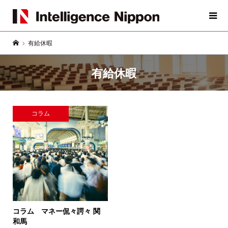
有給休暇
有給休暇
コラム
コラム マネー侃々諤々
関
和馬