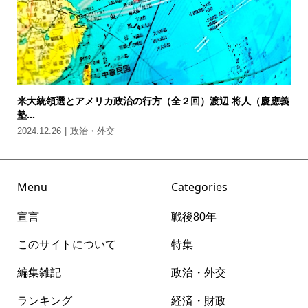
米大統領選とアメリカ政治の行方（全２回）渡辺 将人（慶應義
塾...
2024.12.26
政治・外交
Menu
Categories
宣言
戦後80年
このサイトについて
特集
編集雑記
政治・外交
ランキング
経済・財政